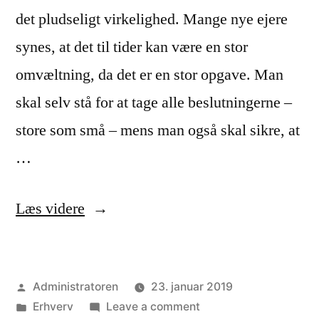
det pludseligt virkelighed. Mange nye ejere
synes, at det til tider kan være en stor
omvæltning, da det er en stor opgave. Man
skal selv stå for at tage alle beslutningerne –
store som små – mens man også skal sikre, at
…
“Sådan
Læs videre
kan
du
Posted
Administratoren
23. januar 2019
brande
by
Posted
on
Erhverv
Leave a comment