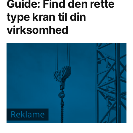
Guide: Find den rette
på
type kran til din
dit
lager?
virksomhed