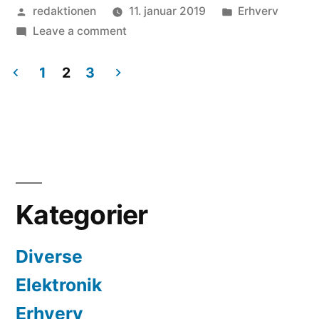
Posted
Posted
redaktionen
11. januar 2019
Erhverv
købe
by
on
in
Leave a comment
ind
Dette
til
skal
1
2
3
du
Indlægsinddeling
det
købe
perfekte
ind
til
hjemmekontor”
det
perfekte
Kategorier
hjemmekontor
Diverse
Elektronik
Erhverv