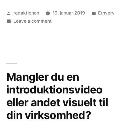
den
Posted
Posted
redaktionen
19. januar 2019
Erhverv
rette
by
on
in
Leave a comment
type
Guide:
kran
Find
den
til
rette
din
type
kran
virksomhed”
Mangler du en
til
introduktionsvideo
din
virksomhed
eller andet visuelt til
din virksomhed?