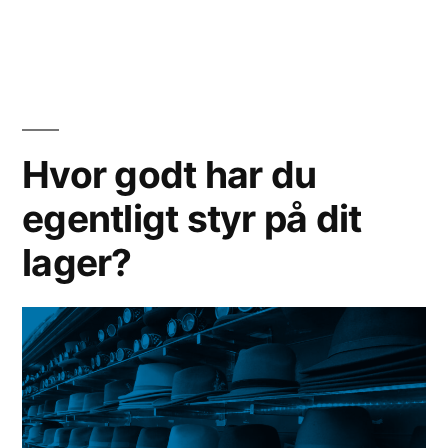
din
in
Sådan
virksomhed”
kan
du
brande
din
virksomhed
Hvor godt har du
egentligt styr på dit
lager?