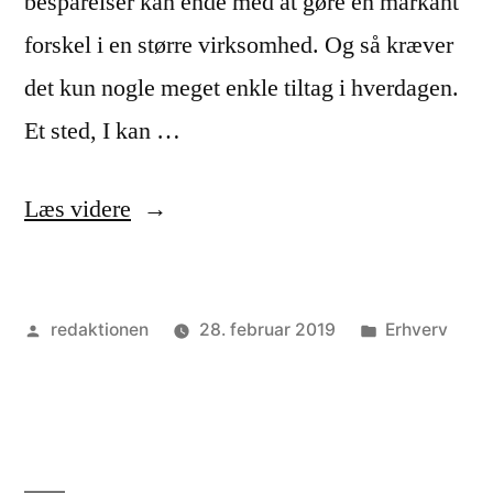
besparelser kan ende med at gøre en markant
forskel i en større virksomhed. Og så kræver
det kun nogle meget enkle tiltag i hverdagen.
Et sted, I kan …
“Fem
Læs videre
tips
til
Posted
Posted
redaktionen
28. februar 2019
Erhverv
at
by
in
spare
penge
i