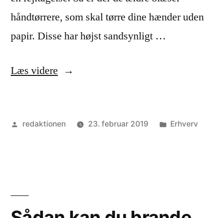
håndtørrere, som skal tørre dine hænder uden
papir. Disse har højst sandsynligt …
“Vælg
Læs videre
de
rigtige
Posted
Posted
redaktionen
23. februar 2019
Erhverv
håndtørrere
by
in
til
din
virksomhed”
Sådan kan du brande