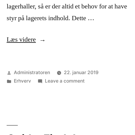
lagerhaller, så er der altid et behov for at have
styr på lagerets indhold. Dette …
“Hvor
Læs videre
godt
har
Posted
Administratoren
22. januar 2019
du
by
Posted
on
Erhverv
Leave a comment
egentligt
in
Hvor
styr
godt
har
på
du
dit
egentligt
styr
lager?”