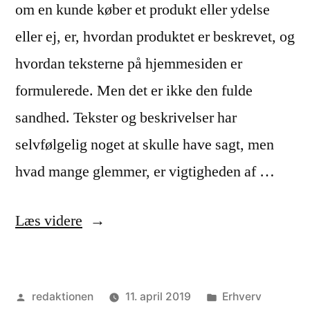
om en kunde køber et produkt eller ydelse
eller ej, er, hvordan produktet er beskrevet, og
hvordan teksterne på hjemmesiden er
formulerede. Men det er ikke den fulde
sandhed. Tekster og beskrivelser har
selvfølgelig noget at skulle have sagt, men
hvad mange glemmer, er vigtigheden af …
“Har
Læs videre
du
styr
Posted
Posted
redaktionen
11. april 2019
Erhverv
på