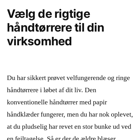
din
Vælg de rigtige
virksomhed”
håndtørrere til din
virksomhed
Du har sikkert prøvet velfungerende og ringe
håndtørrere i løbet af dit liv. Den
konventionelle håndtørrer med papir
håndklæder fungerer, men du har nok oplevet,
at du pludselig har revet en stor bunke ud ved
en fejltagelse. Så er der de ældre blæser