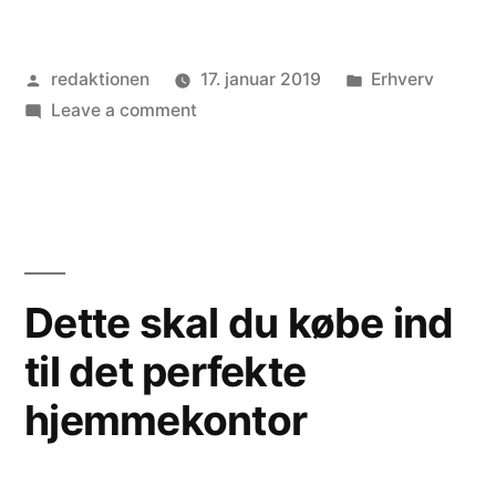
du
en
Posted
Posted
redaktionen
17. januar 2019
Erhverv
introduktionsvideo
by
on
in
Leave a comment
eller
Mangler
andet
du
en
visuelt
introduktionsvideo
til
eller
andet
din
Dette skal du købe ind
visuelt
virksomhed?”
til det perfekte
til
din
hjemmekontor
virksomhed?