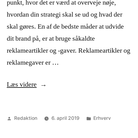
punkt, hvor det er værd at overveje nøje,
hvordan din strategi skal se ud og hvad der
skal gøres. En af de bedste måder at udvide
dit brand på, er at bruge såkaldte
reklameartikler og -gaver. Reklameartikler og
reklamegaver er …
“Få
Læs videre
vækst
i
Posted
Posted
Redaktion
6. april 2019
Erhverv
din
by
in
virksomhed