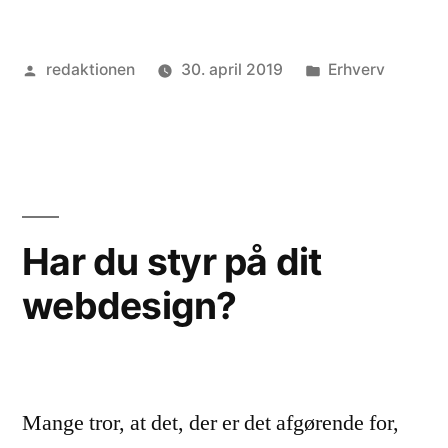
helt
Posted
Posted
redaktionen
30. april 2019
Erhverv
rigtige
by
in
maskiner
til
dit
landbrug”
Har du styr på dit
webdesign?
Mange tror, at det, der er det afgørende for,