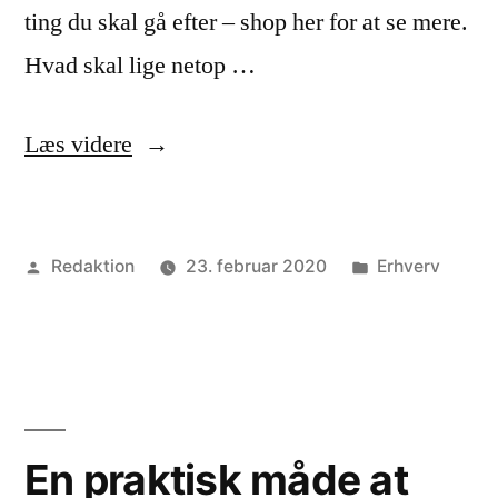
ting du skal gå efter – shop her for at se mere.
Hvad skal lige netop …
“Sådan
Læs videre
får
du
Posted
Posted
Redaktion
23. februar 2020
Erhverv
din
by
in
restaurant
til
at
stråle”
En praktisk måde at