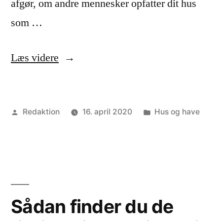
afgør, om andre mennesker opfatter dit hus
som …
“Gå
Læs videre
på
jagt
Posted
Posted
Redaktion
16. april 2020
Hus og have
efter
by
in
møbler
og
løft
dit
Sådan finder du de
hus’