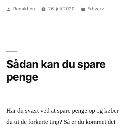
Posted
Posted
Redaktion
26. juli 2020
Erhverv
ved
by
in
at
komme
i
gang
Sådan kan du spare
med
penge
alle
dine
boligprojekter?”
Har du svært ved at spare penge op og køber
du tit de forkerte ting? Så er du kommet det