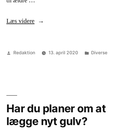
til ældre …
“Sådan
Læs videre
finder
du
Posted
Posted
Redaktion
13. april 2020
Diverse
de
by
in
rigtige
hjælpemidler
til
ældre”
Har du planer om at
lægge nyt gulv?