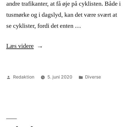
andre trafikanter, at få øje på cyklisten. Både i
tusmørke og i dagslyd, kan det være svært at
se cyklister, fordi det enten …
“Skal
Læs videre
man
køre
Posted
Posted
Redaktion
5. juni 2020
Diverse
med
by
in
cykellygter
på
ens
cykel?