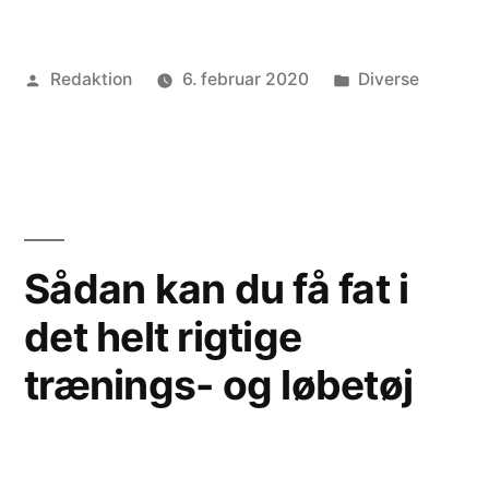
praktisk
måde
Posted
Posted
Redaktion
6. februar 2020
Diverse
at
by
in
have
en
bil”
Sådan kan du få fat i
det helt rigtige
trænings- og løbetøj