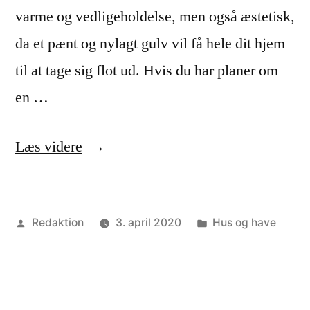
varme og vedligeholdelse, men også æstetisk,
da et pænt og nylagt gulv vil få hele dit hjem
til at tage sig flot ud. Hvis du har planer om
en …
“Har
Læs videre
du
planer
Posted
Posted
Redaktion
3. april 2020
Hus og have
om
by
in
at
lægge
nyt