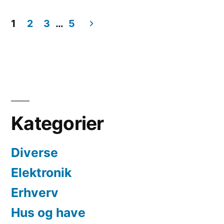
by
in
fat
1
2
3
…
5
i
Indlægsinddeling
det
helt
rigtige
trænings-
Kategorier
og
Diverse
løbetøj”
Elektronik
Erhverv
Hus og have