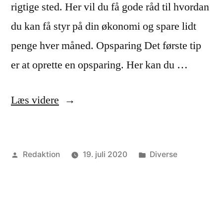
rigtige sted. Her vil du få gode råd til hvordan
du kan få styr på din økonomi og spare lidt
penge hver måned. Opsparing Det første tip
er at oprette en opsparing. Her kan du …
“Sådan
Læs videre
kan
du
Posted
Posted
Redaktion
19. juli 2020
Diverse
spare
by
in
penge”