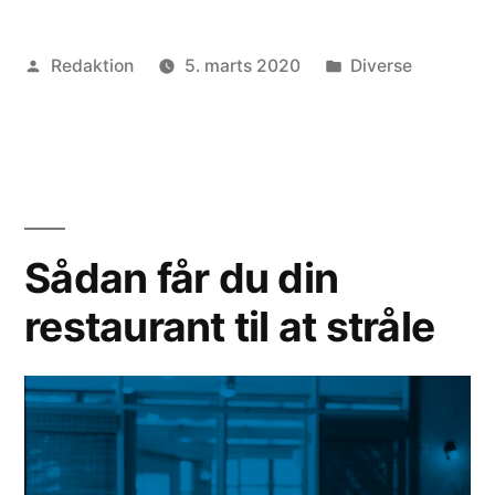
finder
Posted
Posted
Redaktion
5. marts 2020
Diverse
du
by
in
det
perfekte
børnelegetøj”
Sådan får du din
restaurant til at stråle