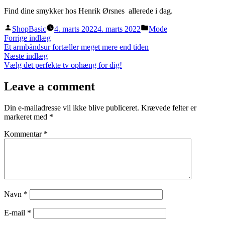
Find dine smykker hos Henrik Ørsnes allerede i dag.
Posted
Posted
ShopBasic
4. marts 2022
4. marts 2022
Mode
by
in
Indlægsnavigation
Previous
Forrige indlæg
post:
Et armbåndsur fortæller meget mere end tiden
Next
Næste indlæg
post:
Vælg det perfekte tv ophæng for dig!
Leave a comment
Din e-mailadresse vil ikke blive publiceret.
Krævede felter er
markeret med
*
Kommentar
*
Navn
*
E-mail
*