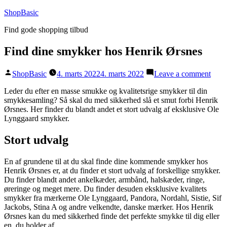
Videre
ShopBasic
til
Find gode shopping tilbud
indhold
Find dine smykker hos Henrik Ørsnes
Posted
on
ShopBasic
4. marts 2022
4. marts 2022
Leave a comment
by
Find
dine
Leder du efter en masse smukke og kvalitetsrige smykker til din
smyk
smykkesamling? Så skal du med sikkerhed slå et smut forbi Henrik
hos
Ørsnes. Her finder du blandt andet et stort udvalg af eksklusive Ole
Henr
Lynggaard smykker.
Ørsn
Stort udvalg
En af grundene til at du skal finde dine kommende smykker hos
Henrik Ørsnes er, at du finder et stort udvalg af forskellige smykker.
Du finder blandt andet ankelkæder, armbånd, halskæder, ringe,
øreringe og meget mere. Du finder desuden eksklusive kvalitets
smykker fra mærkerne Ole Lynggaard, Pandora, Nordahl, Sistie, Sif
Jackobs, Stina A og andre velkendte, danske mærker. Hos Henrik
Ørsnes kan du med sikkerhed finde det perfekte smykke til dig eller
en, du holder af.