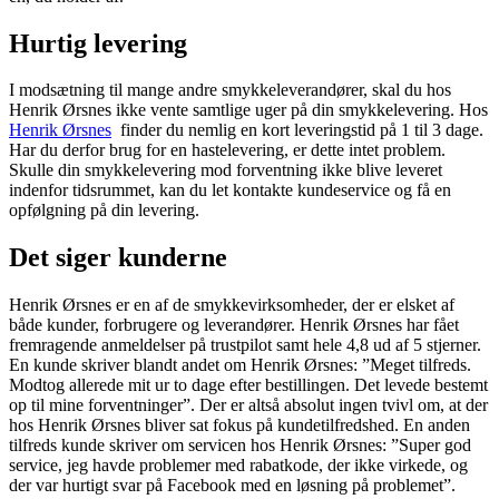
Hurtig levering
I modsætning til mange andre smykkeleverandører, skal du hos
Henrik Ørsnes ikke vente samtlige uger på din smykkelevering. Hos
Henrik Ørsnes
finder du nemlig en kort leveringstid på 1 til 3 dage.
Har du derfor brug for en hastelevering, er dette intet problem.
Skulle din smykkelevering mod forventning ikke blive leveret
indenfor tidsrummet, kan du let kontakte kundeservice og få en
opfølgning på din levering.
Det siger kunderne
Henrik Ørsnes er en af de smykkevirksomheder, der er elsket af
både kunder, forbrugere og leverandører. Henrik Ørsnes har fået
fremragende anmeldelser på trustpilot samt hele 4,8 ud af 5 stjerner.
En kunde skriver blandt andet om Henrik Ørsnes: ”Meget tilfreds.
Modtog allerede mit ur to dage efter bestillingen. Det levede bestemt
op til mine forventninger”. Der er altså absolut ingen tvivl om, at der
hos Henrik Ørsnes bliver sat fokus på kundetilfredshed. En anden
tilfreds kunde skriver om servicen hos Henrik Ørsnes: ”Super god
service, jeg havde problemer med rabatkode, der ikke virkede, og
der var hurtigt svar på Facebook med en løsning på problemet”.