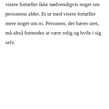
visere fortæller ikke nødvendigvis noget om
personens alder. Et ur med visere fortæller
mere noget om ro. Personen, der bærer uret,
må altså formodes at være rolig og hvile i sig
selv.
Helt uden ur
Vælger du at gå helt uden ur, sender det også
et signal. Det er dog mere tvetydigt end
digitalure og ure med visere. Uden ur kan