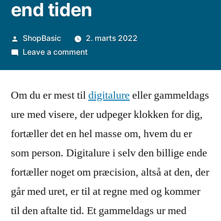
end tiden
Posted
ShopBasic
2. marts 2022
by
on
Leave a comment
Et
armbåndsur
Om du er mest til
fortæller
digitalure
eller gammeldags
meget
ure med visere, der udpeger klokken for dig,
mere
fortæller det en hel masse om, hvem du er
end
tiden
som person. Digitalure i selv den billige ende
fortæller noget om præcision, altså at den, der
går med uret, er til at regne med og kommer
til den aftalte tid. Et gammeldags ur med