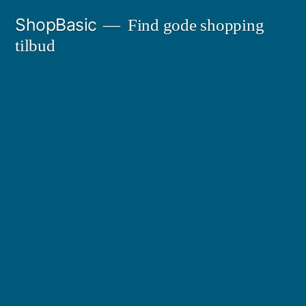
Videre
ShopBasic
Find gode shopping
til
tilbud
indhold