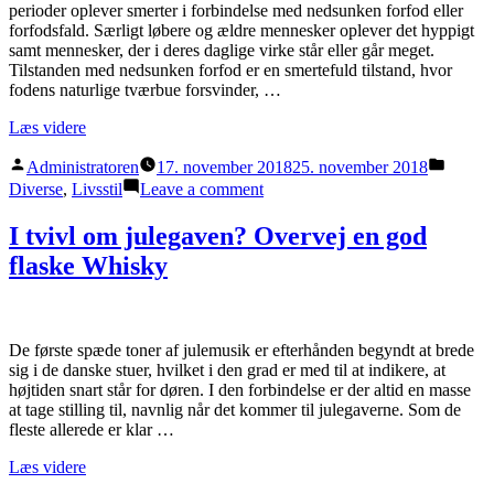
perioder oplever smerter i forbindelse med nedsunken forfod eller
dit
forfodsfald. Særligt løbere og ældre mennesker oplever det hyppigt
nye
samt mennesker, der i deres daglige virke står eller går meget.
badeværelse
Tilstanden med nedsunken forfod er en smertefuld tilstand, hvor
fodens naturlige tværbue forsvinder, …
“5
Læs videre
naturlige
Posted
Posted
øvelser
Administratoren
17. november 2018
25. november 2018
by
in
til
on
Diverse
,
Livsstil
Leave a comment
nedsunken
5
forfod”
naturlige
I tvivl om julegaven? Overvej en god
øvelser
flaske Whisky
til
nedsunken
forfod
De første spæde toner af julemusik er efterhånden begyndt at brede
sig i de danske stuer, hvilket i den grad er med til at indikere, at
højtiden snart står for døren. I den forbindelse er der altid en masse
at tage stilling til, navnlig når det kommer til julegaverne. Som de
fleste allerede er klar …
“I
Læs videre
tvivl