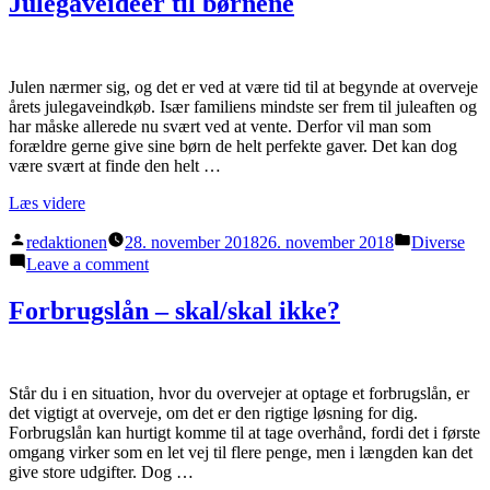
Julegaveidéer til børnene
køkken
med
nyt
køkkenudstyr
Julen nærmer sig, og det er ved at være tid til at begynde at overveje
årets julegaveindkøb. Især familiens mindste ser frem til juleaften og
har måske allerede nu svært ved at vente. Derfor vil man som
forældre gerne give sine børn de helt perfekte gaver. Det kan dog
være svært at finde den helt …
“Julegaveidéer
Læs videre
til
Posted
Posted
børnene”
redaktionen
28. november 2018
26. november 2018
Diverse
by
in
on
Leave a comment
Julegaveidéer
til
Forbrugslån – skal/skal ikke?
børnene
Står du i en situation, hvor du overvejer at optage et forbrugslån, er
det vigtigt at overveje, om det er den rigtige løsning for dig.
Forbrugslån kan hurtigt komme til at tage overhånd, fordi det i første
omgang virker som en let vej til flere penge, men i længden kan det
give store udgifter. Dog …