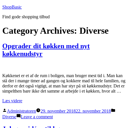
Videre
ShopBasic
til
Find gode shopping tilbud
indhold
Category Archives:
Diverse
Opgrader dit køkken med nyt
køkkenudstyr
Køkkenet er et af de rum i boligen, man bruger mest tid i. Man kan
stå der i mange timer ad gangen og kokkere mad til hele familien, og
derfor er det også vigtigt, at man har styr på sit køkkenudstyr. Det er
simpelthen bare ikke det samme at arbejde i et køkken, hvor alt …
“Opgrader
Læs videre
dit
Posted
Posted
køkken
Administratoren
29. november 2018
22. november 2018
by
in
med
on
Diverse
Leave a comment
nyt
Opgrader
køkkenudstyr”
dit