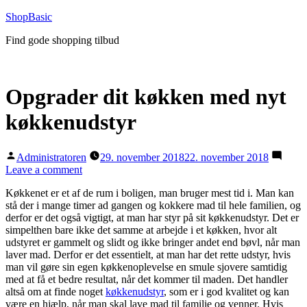
Videre
ShopBasic
til
Find gode shopping tilbud
indhold
Opgrader dit køkken med nyt
køkkenudstyr
Posted
Administratoren
29. november 2018
22. november 2018
by
on
Leave a comment
Opgrader
Køkkenet er et af de rum i boligen, man bruger mest tid i. Man kan
dit
stå der i mange timer ad gangen og kokkere mad til hele familien, og
køkken
derfor er det også vigtigt, at man har styr på sit køkkenudstyr. Det er
med
simpelthen bare ikke det samme at arbejde i et køkken, hvor alt
nyt
udstyret er gammelt og slidt og ikke bringer andet end bøvl, når man
køkkenudstyr
laver mad. Derfor er det essentielt, at man har det rette udstyr, hvis
man vil gøre sin egen køkkenoplevelse en smule sjovere samtidig
med at få et bedre resultat, når det kommer til maden. Det handler
altså om at finde noget
køkkenudstyr
, som er i god kvalitet og kan
være en hjælp, når man skal lave mad til familie og venner. Hvis