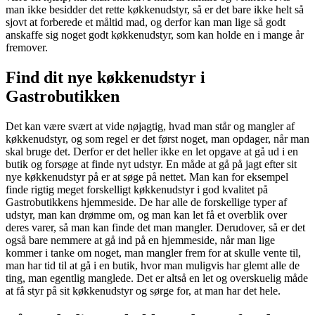
man ikke besidder det rette køkkenudstyr, så er det bare ikke helt så
sjovt at forberede et måltid mad, og derfor kan man lige så godt
anskaffe sig noget godt køkkenudstyr, som kan holde en i mange år
fremover.
Find dit nye køkkenudstyr i
Gastrobutikken
Det kan være svært at vide nøjagtig, hvad man står og mangler af
køkkenudstyr, og som regel er det først noget, man opdager, når man
skal bruge det. Derfor er det heller ikke en let opgave at gå ud i en
butik og forsøge at finde nyt udstyr. En måde at gå på jagt efter sit
nye køkkenudstyr på er at søge på nettet. Man kan for eksempel
finde rigtig meget forskelligt køkkenudstyr i god kvalitet på
Gastrobutikkens hjemmeside. De har alle de forskellige typer af
udstyr, man kan drømme om, og man kan let få et overblik over
deres varer, så man kan finde det man mangler. Derudover, så er det
også bare nemmere at gå ind på en hjemmeside, når man lige
kommer i tanke om noget, man mangler frem for at skulle vente til,
man har tid til at gå i en butik, hvor man muligvis har glemt alle de
ting, man egentlig manglede. Det er altså en let og overskuelig måde
at få styr på sit køkkenudstyr og sørge for, at man har det hele.