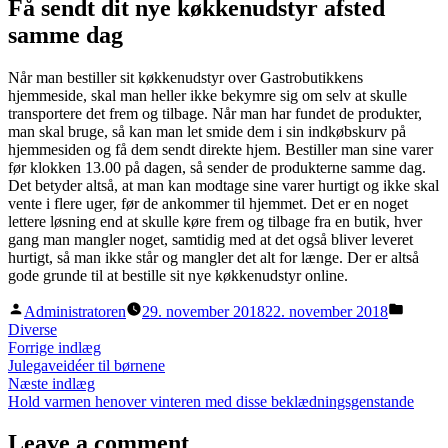
Få sendt dit nye køkkenudstyr afsted
samme dag
Når man bestiller sit køkkenudstyr over Gastrobutikkens
hjemmeside, skal man heller ikke bekymre sig om selv at skulle
transportere det frem og tilbage. Når man har fundet de produkter,
man skal bruge, så kan man let smide dem i sin indkøbskurv på
hjemmesiden og få dem sendt direkte hjem. Bestiller man sine varer
før klokken 13.00 på dagen, så sender de produkterne samme dag.
Det betyder altså, at man kan modtage sine varer hurtigt og ikke skal
vente i flere uger, før de ankommer til hjemmet. Det er en noget
lettere løsning end at skulle køre frem og tilbage fra en butik, hver
gang man mangler noget, samtidig med at det også bliver leveret
hurtigt, så man ikke står og mangler det alt for længe. Der er altså
gode grunde til at bestille sit nye køkkenudstyr online.
Posted
Posted
Administratoren
29. november 2018
22. november 2018
by
in
Diverse
Indlægsnavigation
Previous
Forrige indlæg
post:
Julegaveidéer til børnene
Next
Næste indlæg
post:
Hold varmen henover vinteren med disse beklædningsgenstande
Leave a comment