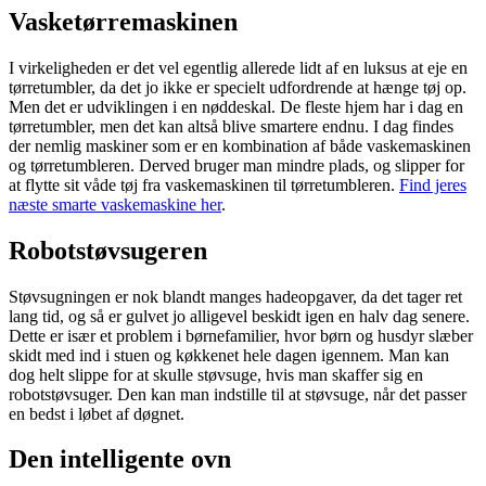
Vasketørremaskinen
I virkeligheden er det vel egentlig allerede lidt af en luksus at eje en
tørretumbler, da det jo ikke er specielt udfordrende at hænge tøj op.
Men det er udviklingen i en nøddeskal. De fleste hjem har i dag en
tørretumbler, men det kan altså blive smartere endnu. I dag findes
der nemlig maskiner som er en kombination af både vaskemaskinen
og tørretumbleren. Derved bruger man mindre plads, og slipper for
at flytte sit våde tøj fra vaskemaskinen til tørretumbleren.
Find jeres
næste smarte vaskemaskine her
.
Robotstøvsugeren
Støvsugningen er nok blandt manges hadeopgaver, da det tager ret
lang tid, og så er gulvet jo alligevel beskidt igen en halv dag senere.
Dette er især et problem i børnefamilier, hvor børn og husdyr slæber
skidt med ind i stuen og køkkenet hele dagen igennem. Man kan
dog helt slippe for at skulle støvsuge, hvis man skaffer sig en
robotstøvsuger. Den kan man indstille til at støvsuge, når det passer
en bedst i løbet af døgnet.
Den intelligente ovn