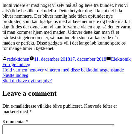
Indtil videre er mad noget vi selv må stå og lave fra bundet, hvis vi
altså ikke bestiller det udefra. Dette betyder dog ikke, at det ikke
bliver nemmere. Der bliver nemlig hele tiden opfundet nye
produkter, som kan hjælpe os med at lave nemmere og bedre mad. I
dag findes der ovne som vi kan forvarme via en app, så den er varm,
til man kommer hjem med maden. Udover dette kan man få et
trådløst stegetermometer, så man indefra stuen af kan vide når
maden er perfekt. Disse gadgets vil i det lange løb kunne spare os
for mange timer i køkkenet.
Posted
Posted
redaktionen
11. december 2018
17. december 2018
Elektronik
by
in
Indlægsnavigation
Previous
Forrige indlæg
post:
Hold varmen henover vinteren med disse beklædningsgenstande
Next
Næste indlæg
post:
Skal du have nyt trægulv?
Leave a comment
Din e-mailadresse vil ikke blive publiceret.
Krævede felter er
markeret med
*
Kommentar
*