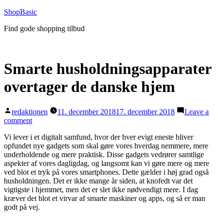
Videre
ShopBasic
til
Find gode shopping tilbud
indhold
Smarte husholdningsapparater
overtager de danske hjem
Posted
redaktionen
11. december 2018
17. december 2018
Leave a
by
on
comment
Smarte
Vi lever i et digitalt samfund, hvor der hver evigt eneste bliver
husholdningsapparater
opfundet nye gadgets som skal gøre vores hverdag nemmere, mere
overtager
underholdende og mere praktisk. Disse gadgets vedrører samtlige
de
aspekter af vores dagligdag, og langsomt kan vi gøre mere og mere
danske
ved blot et tryk på vores smartphones. Dette gælder i høj grad også
hjem
husholdningen. Det er ikke mange år siden, at knofedt var det
vigtigste i hjemmet, men det er slet ikke nødvendigt mere. I dag
kræver det blot et virvar af smarte maskiner og apps, og så er man
godt på vej.