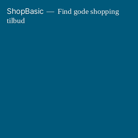
Videre
ShopBasic
Find gode shopping
til
tilbud
indhold