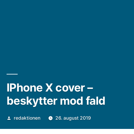
IPhone X cover –
beskytter mod fald
Posted
redaktionen
26. august 2019
by