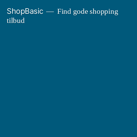
Videre
ShopBasic
Find gode shopping
til
tilbud
indhold