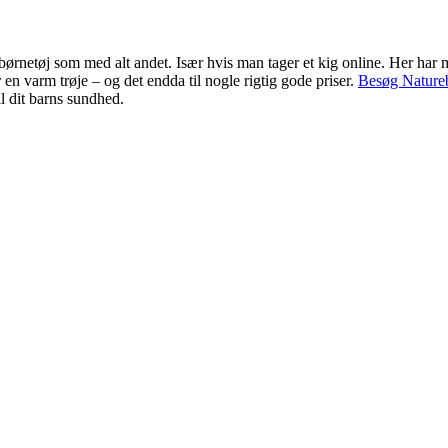
k børnetøj som med alt andet. Især hvis man tager et kig online. Her har m
 en varm trøje – og det endda til nogle rigtig gode priser.
Besøg Nature
il dit barns sundhed.