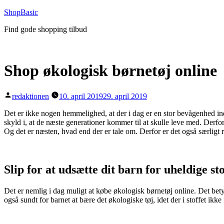
Videre
ShopBasic
til
Find gode shopping tilbud
indhold
Shop økologisk børnetøj online
Posted
redaktionen
10. april 2019
29. april 2019
by
Det er ikke nogen hemmelighed, at der i dag er en stor bevågenhed inde
skyld i, at de næste generationer kommer til at skulle leve med. Derfo
Og det er næsten, hvad end der er tale om. Derfor er det også særligt re
Slip for at udsætte dit barn for uheldige st
Det er nemlig i dag muligt at købe økologisk børnetøj online. Det bety
også sundt for barnet at bære det økologiske tøj, idet der i stoffet i