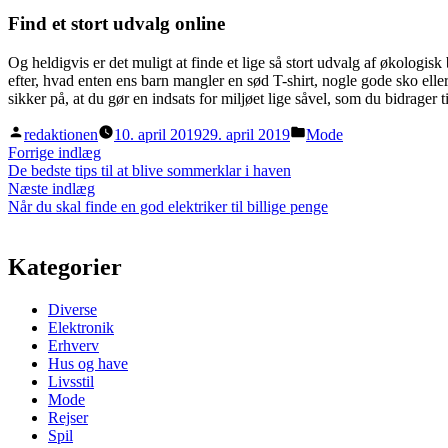
Find et stort udvalg online
Og heldigvis er det muligt at finde et lige så stort udvalg af økologis
efter, hvad enten ens barn mangler en sød T-shirt, nogle gode sko eller
sikker på, at du gør en indsats for miljøet lige såvel, som du bidrager t
Posted
Posted
redaktionen
10. april 2019
29. april 2019
Mode
by
in
Indlægsnavigation
Previous
Forrige indlæg
post:
De bedste tips til at blive sommerklar i haven
Next
Næste indlæg
post:
Når du skal finde en god elektriker til billige penge
Kategorier
Diverse
Elektronik
Erhverv
Hus og have
Livsstil
Mode
Rejser
Spil