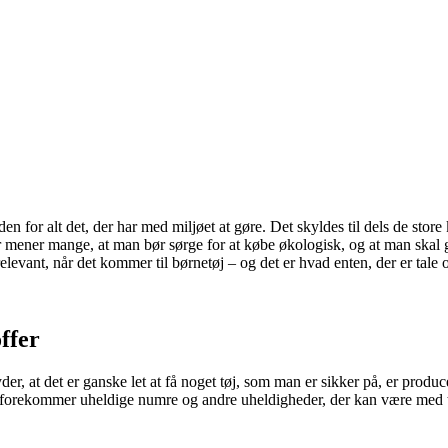
n for alt det, der har med miljøet at gøre. Det skyldes til dels de stor
r mener mange, at man bør sørge for at købe økologisk, og at man skal gø
levant, når det kommer til børnetøj – og det er hvad enten, der er tale om
offer
der, at det er ganske let at få noget tøj, som man er sikker på, er prod
kke forekommer uheldige numre og andre uheldigheder, der kan være med ti