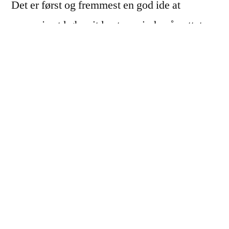
Det er først og fremmest en god ide at
overveje at købe sit kostume inde på nettet.
Her er det ofte meget nemmere at finde frem
til lige præcis det man leder efter, fordi man
hurtigt kan hoppe fra en hjemmeside til den
anden. Og på den måde kan man nemmere
finde for eksempel tyrolerkjoler i den
størrelse, som man gerne vil købe.
Du kan prøve at tage et kig inde på
kostumeguiden.dk
eller anden god netbutik,
hvorfra du kan købe dit kostume. Der er