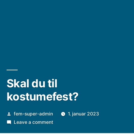
Skal du til
kostumefest?
Posted
fem-super-admin
1. januar 2023
by
on
Leave a comment
Skal