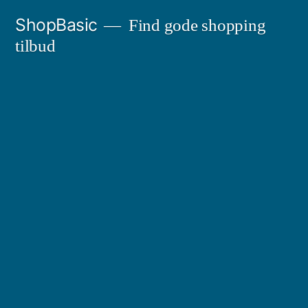
Videre
ShopBasic
Find gode shopping
til
tilbud
indhold