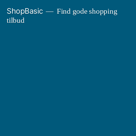
Videre
ShopBasic
Find gode shopping
til
tilbud
indhold