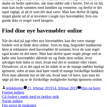
skabe en bedre oplevelse, når man sidder ude i haven. Det er en tid,
man kan nyde sammen med familien og vennerne, og derfor er det
også vigtigt, at alt er som det skal være. Man kan derfor få rigtig
meget glæde ud af at investere i nogle nye havemøbler, hvis ens
gamle ikke er noget værd længere.
Find dine nye havemøbler online
Når du skal på jagt efter nye havemøbler, kan der være mange
fordele ved at finde dem online. Som en ting, begynder butikkerne
først at reklamere med havemøbler til sommer, hvor de som regel
også koster en del mere. Man kan derfor spare nogle penge ved at
købe sine havemøbler allerede nu og finde dem online, hvor
udvalget hele tiden er stort, hvad end det er sommer eller vinter.
Derudover, så er det også en let måde at se de mange møbler hurtigt
igennem, uden at man skal køre rundt til mange forskellige butikker.
Hvis man allerede har en idé om, hvad man vil have, kan man let
søge på det og se de forskellige muligheder hurtigt igennem online.
Posted
Posted
redaktionen
21. februar 2019
14. februar 2019
Hus og have
by
in
Indlægsnavigation
Previous
Forrige indlæg
post:
Gå foråret i møde med en lækker strik
Next
Næste indlæg
post:
Fire gaver til studenten