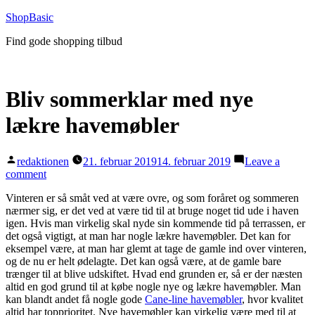
Videre
ShopBasic
til
Find gode shopping tilbud
indhold
Bliv sommerklar med nye
lækre havemøbler
Posted
redaktionen
21. februar 2019
14. februar 2019
Leave a
by
on
comment
Bliv
Vinteren er så småt ved at være ovre, og som foråret og sommeren
sommerklar
nærmer sig, er det ved at være tid til at bruge noget tid ude i haven
med
igen. Hvis man virkelig skal nyde sin kommende tid på terrassen, er
nye
det også vigtigt, at man har nogle lækre havemøbler. Det kan for
lækre
eksempel være, at man har glemt at tage de gamle ind over vinteren,
havemøbler
og de nu er helt ødelagte. Det kan også være, at de gamle bare
trænger til at blive udskiftet. Hvad end grunden er, så er der næsten
altid en god grund til at købe nogle nye og lækre havemøbler. Man
kan blandt andet få nogle gode
Cane-line havemøbler
, hvor kvalitet
altid har topprioritet. Nye havemøbler kan virkelig være med til at