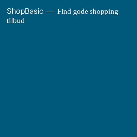
Videre
ShopBasic
Find gode shopping
til
tilbud
indhold