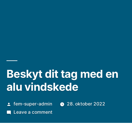
Beskyt dit tag med en
alu vindskede
Posted
fem-super-admin
28. oktober 2022
by
on
Leave a comment
Beskyt
dit