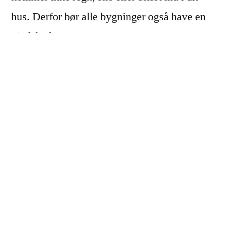
hus. Derfor bør alle bygninger også have en
vindskede.
Aldrig har det været
nemmere at købe
vindskeder
I dag kan du – som med så meget andet –
købe vindskeder online. Det vil altså sige, at
du blot kan købe en vindskede derhjemme fra
din computer eller smartphone, når du har tid.