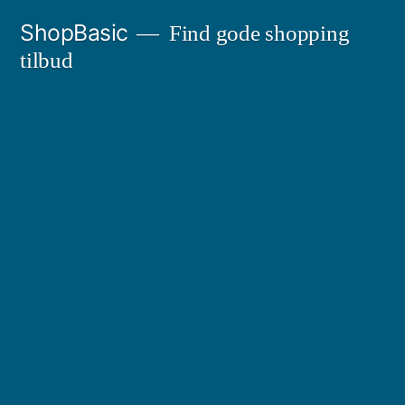
Videre
ShopBasic
Find gode shopping
til
tilbud
indhold