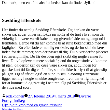
Danmark, men en af de absolut bedste kan du finde i Jylland.
Sædding Efterskole
Her finder du nemlig Sædding Efterskole. Og her kan du være
sikker på, at der bliver sat fokus på nogle af de ting i livet, som der
virkelig kan være værdiskabende og givende både nu og langt ud i
fremtiden. Derfor vil du her komme til at stifte bekendtskab med din
faglighed. En efterskole er nemlig en skole, og derfor skal du lære
inden for de rammer, som der passer til dig. Du bliver derfor placeret
i et lærerigt miljø. Du får desuden også skabt dig nogle venner for
livet. Du vil opleve et mere socialt år, end du nogensinde vil komme
til igen, og derfor kan du også være sikker på, at du inden for
ganske kort tid får dig en familie, som du ikke har lyst til at give slip
på igen. Og så får du også en sund livsstil. Sædding Efterskole
ligger nemlig i nogle smukke omgivelser, hvor der er rig mulighed
for at komme ud og røre sig i naturen. Og på Sædding Efterskole er
de vilde med sport.
Posted
Posted
redaktionen
27. februar 2019
4. marts 2019
Diverse
by
in
Indlægsnavigation
Previous
Forrige indlæg
post:
Hjælp din krop med en graviditetspude
Next
Næste indlæg