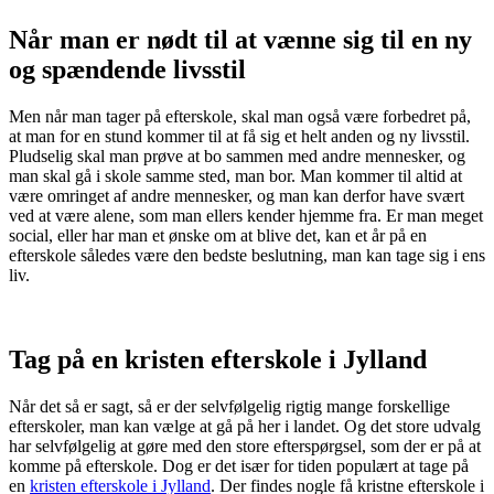
Når man er nødt til at vænne sig til en ny
og spændende livsstil
Men når man tager på efterskole, skal man også være forbedret på,
at man for en stund kommer til at få sig et helt anden og ny livsstil.
Pludselig skal man prøve at bo sammen med andre mennesker, og
man skal gå i skole samme sted, man bor. Man kommer til altid at
være omringet af andre mennesker, og man kan derfor have svært
ved at være alene, som man ellers kender hjemme fra. Er man meget
social, eller har man et ønske om at blive det, kan et år på en
efterskole således være den bedste beslutning, man kan tage sig i ens
liv.
Tag på en kristen efterskole i Jylland
Når det så er sagt, så er der selvfølgelig rigtig mange forskellige
efterskoler, man kan vælge at gå på her i landet. Og det store udvalg
har selvfølgelig at gøre med den store efterspørgsel, som der er på at
komme på efterskole. Dog er det især for tiden populært at tage på
en
kristen efterskole i Jylland
. Der findes nogle få kristne efterskole i