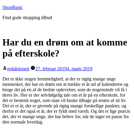
Videre
ShopBasic
til
Find gode shopping tilbud
indhold
Har du en drøm om at komme
på efterskole?
Posted
redaktionen
27. februar 2019
4. marts 2019
by
Det er ikke nogen hemmelighed, at der er rigtig mange unge
mennesker, der har en drøm om at trække et år ud af kalenderen og
bruge det på en af de bedste oplevelser, som de nogensinde vil få i
deres liv. Her er der selvfølgelig tale om et år på en efterskole, for
det er bestemt noget, som man vil huske tilbage på resten af sit liv.
Det er et år, der er givende på rigtig mange forskellige punkter, og
derfor er det også et år, der er fyldt med værdi. Og det er lige præcis
det, der er mange unge, der har behov for, når de tager en pause fra
den normale hverdag.